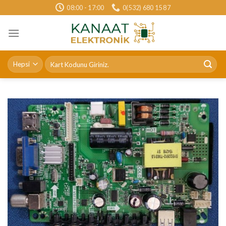
Skip
08:00 - 17:00
0(532) 680 15 87
to
content
Ara: