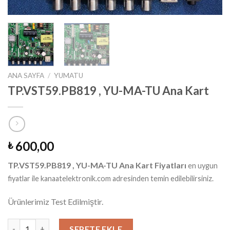
ANA SAYFA
/
YUMATU
TP.VST59.PB819 , YU-MA-TU Ana Kart
600,00
₺
TP.VST59.PB819 , YU-MA-TU Ana Kart Fiyatları
en uygun
fiyatlar ile kanaatelektronik.com adresinden temin edilebilirsiniz.
Ürünlerimiz Test Edilmiştir.
TP.VST59.PB819 , YU-MA-TU Ana Kart adet
SEPETE EKLE