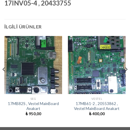
17INV05-4 , 20433755
İLGILI ÜRÜNLER
SEG
VESTEL
17MB82S , Vestel MainBoard
17MB61-2 , 20553862 ,
Anakart
Vestel MainBoard Anakart
₺
950,00
₺
400,00