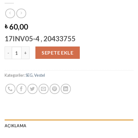
60,00
₺
17INV05-4 , 20433755
Vestel Inverter Board adet
SEPETE EKLE
Kategoriler:
SEG
,
Vestel
AÇIKLAMA